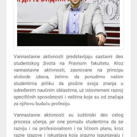
Vannastavne aktivnosti predstavljaju sastavni deo
studentskog života na Pravnom fakultetu. Kroz
vannastavne aktivnosti, zasnovane na principu
slobode izbora, želimo da ponudimo našim
studentima priliku da prošire svoja znanja u
određenim naučnim oblastima, uz istovremeni razvoj
specifičnih sposobnosti i veština koje su od značaja
za njihovu buduću profesiju.
Vannastavne aktivnosti su suštinski deo celog
procesa učenja, jer one pomažu studentima da se
razviju i na profesionalnom i na ličnom planu, kroz
razne izazove i iskustava koja sigurno ispunjavaju i