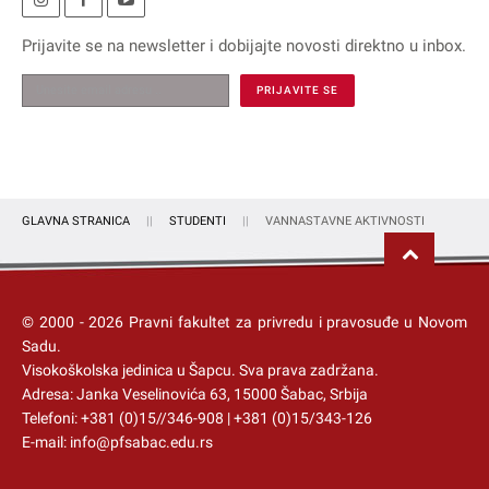
Prijavite se na
newsletter
i dobijajte novosti direktno u inbox.
GLAVNA STRANICA
STUDENTI
VANNASTAVNE AKTIVNOSTI
© 2000 -
2026
Pravni fakultet za privredu i pravosuđe u Novom
Sadu.
Visokoškolska jedinica u Šapcu
. Sva prava zadržana.
Adresa: Janka Veselinovića 63, 15000 Šabac, Srbija
Telefoni:
+381 (0)15//346-908
|
+381 (0)15/343-126
E-mail:
info@pfsabac.edu.rs