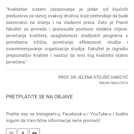
"Kvalitetan sistem obrazovanja je jedan od ključnih
preduslova za razvoj svakog društva, koje pretenduje da bude
zasnovano na znanju i na vladavini prava. Zato je Pravni
fakultet za privredu i pravosuđe postavio sledeće ciljeve:
povećanje kvaliteta, usaglašenost studijskih programa s
potrebama tržišta, povećanje efikasnosti studija i
osavremenjavanje organizacije studija. Fakultet je izgradio
prepoznatljiv kvalitet i nastoji da nivo tog kvaliteta stalno
povećava."
PROF. DR JELENA STOJŠIĆ DABETIĆ
DEKAN FAKULTETA
PRETPLATITE SE NA OBJAVE
Pratite nas na
Instagram
-u,
Facebook
-u i
YouTube
-u i budite
sigurni da Vam bitne informacije neće promaći!