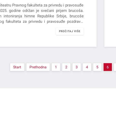
iteatru Pravnog fakulteta za privredu i pravosuđe
2025. godine održan je svečani prijem brucoša.
 intoniranja himne Republike Srbije, brucoše
og fakulteta za privredu i pravosuđe pozdravili
an Fakulteta, prof. dr…
PROČITAJ VIŠE
Start
Prethodna
1
2
3
4
5
6