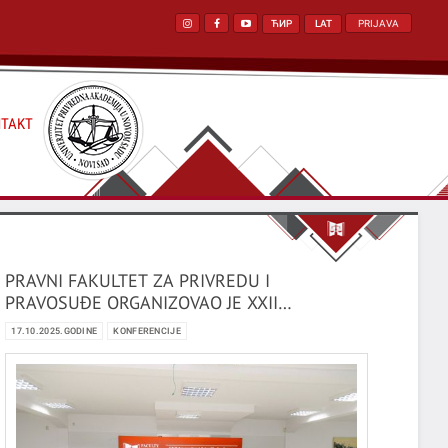
ЋИР
LAT
PRIJAVA
TAKT
PRAVNI FAKULTET ZA PRIVREDU I
PRAVOSUĐE ORGANIZOVAO JE XXII
MEĐUNARODNI NAUČNI SKUP
17.10.2025.GODINE
KONFERENCIJE