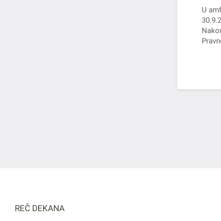
U amf
30.9.
Nakon
Pravn
su dek
REČ DEKANA