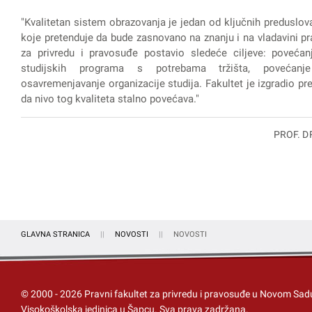
"Kvalitetan sistem obrazovanja je jedan od ključnih preduslov
koje pretenduje da bude zasnovano na znanju i na vladavini pra
za privredu i pravosuđe postavio sledeće ciljeve: povećanj
studijskih programa s potrebama tržišta, povećanje
osavremenjavanje organizacije studija. Fakultet je izgradio prep
da nivo tog kvaliteta stalno povećava."
PROF. D
GLAVNA STRANICA
NOVOSTI
NOVOSTI
© 2000 -
2026
Pravni fakultet za privredu i pravosuđe u Novom Sad
Visokoškolska jedinica u Šapcu
. Sva prava zadržana.