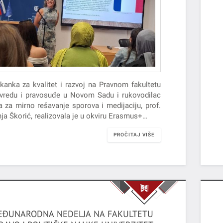
kanka za kvalitet i razvoj na Pravnom fakultetu
ivredu i pravosuđe u Novom Sadu i rukovodilac
a za mirno rešavanje sporova i medijaciju, prof.
nja Škorić, realizovala je u okviru Erasmus+…
PROČITAJ VIŠE
MEĐUNARODNA NEDELJA NA FAKULTETU