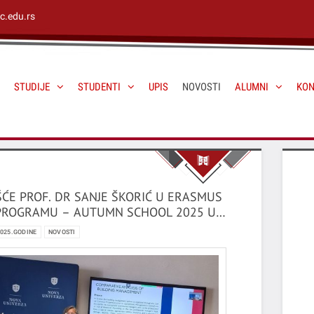
c.edu.rs
STUDIJE
STUDENTI
UPIS
NOVOSTI
ALUMNI
KON
ĆE PROF. DR SANJE ŠKORIĆ U ERASMUS
 PROGRAMU – AUTUMN SCHOOL 2025 U
ENIJI
2025.GODINE
NOVOSTI