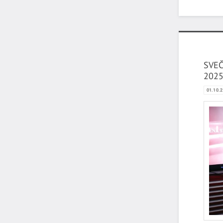
SVEČ
2025
01.10.