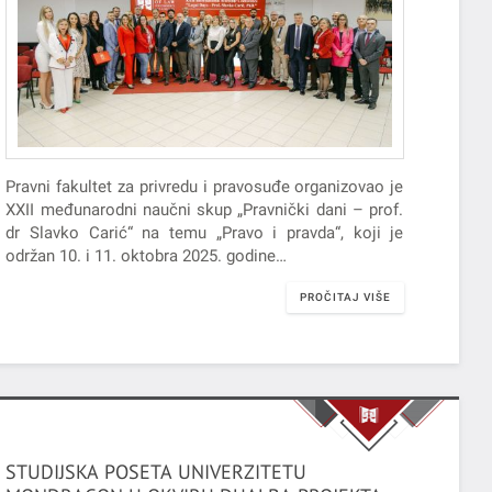
Pravni fakultet za privredu i pravosuđe organizovao je
XXII međunarodni naučni skup „Pravnički dani – prof.
dr Slavko Carić“ na temu „Pravo i pravda“, koji je
održan 10. i 11. oktobra 2025. godine…
PROČITAJ VIŠE
STUDIJSKA POSETA UNIVERZITETU