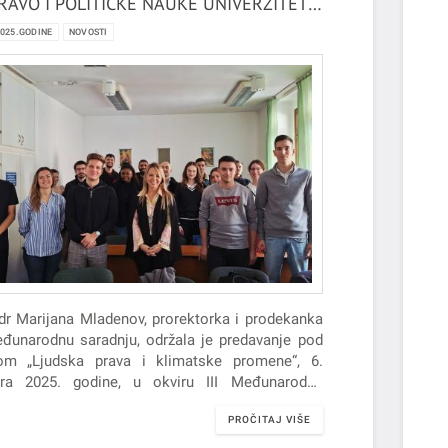
RAVO I POLITIČKE NAUKE UNIVERZITETA
EGEDINU
2025.GODINE
NOVOSTI
 dr Marijana Mladenov, prorektorka i prodekanka
đunarodnu saradnju, održala je predavanje pod
om „Ljudska prava i klimatske promene“, 6.
ra 2025. godine, u okviru III Međunarodne
je na Fakultetu za pravo…
PROČITAJ VIŠE