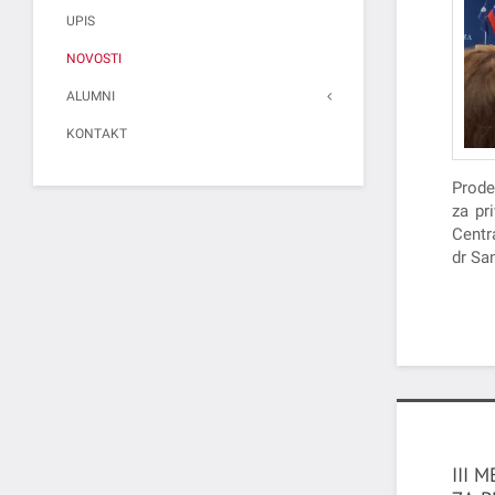
UPIS
NOVOSTI
ALUMNI
KONTAKT
Prode
za pr
Centr
dr Sa
III 