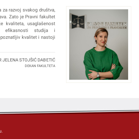
a za razvoj svakog društva,
va. Zato je Pravni fakultet
e kvaliteta, usaglašenost
 efikasnosti studija i
oznatljiv kvalitet i nastoji
R JELENA STOJŠIĆ DABETIĆ
DEKAN FAKULTETA
u.