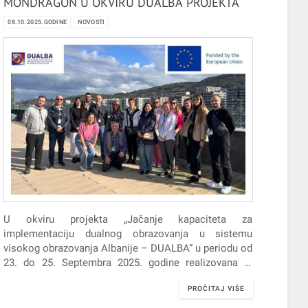
MONDRAGON U OKVIRU DUALBA PROJEKTA
08.10.2025.GODINE
NOVOSTI
U okviru projekta „Jačanje kapaciteta za
implementaciju dualnog obrazovanja u sistemu
visokog obrazovanja Albanije – DUALBA“ u periodu od
23. do 25. Septembra 2025. godine realizovana je
studijska poseta u organizaciji Univerziteta
PROČITAJ VIŠE
Mondragon…