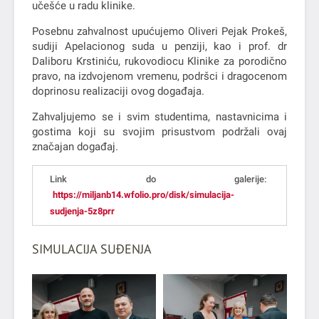
učešće u radu klinike.
Posebnu zahvalnost upućujemo Oliveri Pejak Prokeš,
sudiji Apelacionog suda u penziji, kao i prof. dr
Daliboru Krstiniću, rukovodiocu Klinike za porodično
pravo, na izdvojenom vremenu, podršci i dragocenom
doprinosu realizaciji ovog događaja.
Zahvaljujemo se i svim studentima, nastavnicima i
gostima koji su svojim prisustvom podržali ovaj
značajan događaj.
Link do galerije:
https://miljanb14.wfolio.pro/disk/simulacija-
sudjenja-5z8prr
SIMULACIJA SUĐENJA