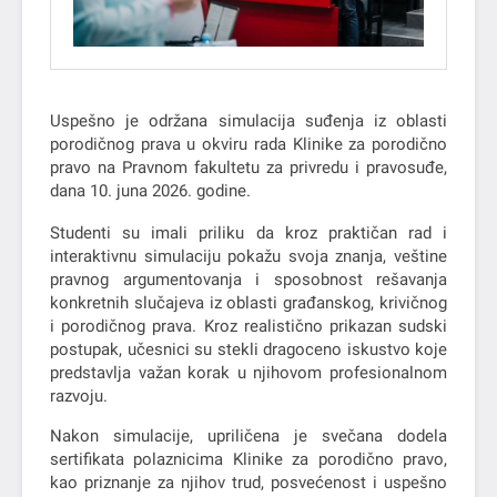
Uspešno je održana simulacija suđenja iz oblasti
porodičnog prava u okviru rada Klinike za porodično
pravo na Pravnom fakultetu za privredu i pravosuđe,
dana 10. juna 2026. godine.
Studenti su imali priliku da kroz praktičan rad i
interaktivnu simulaciju pokažu svoja znanja, veštine
pravnog argumentovanja i sposobnost rešavanja
konkretnih slučajeva iz oblasti građanskog, krivičnog
i porodičnog prava. Kroz realistično prikazan sudski
postupak, učesnici su stekli dragoceno iskustvo koje
predstavlja važan korak u njihovom profesionalnom
razvoju.
Nakon simulacije, upriličena je svečana dodela
sertifikata polaznicima Klinike za porodično pravo,
kao priznanje za njihov trud, posvećenost i uspešno