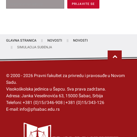
GLAVNA STRANICA
NOVOSTI
NOVOSTI
SIMULACIJA SUĐENJA
© 2000 -
2026
Pravni fakultet za privredu i pravosuđe u Novom
Sadu.
Visokoškolska jedinica u Šapcu
. Sva prava zadržana.
Adresa: Janka Veselinovića 63, 15000 Šabac, Srbija
Telefoni:
+381 (0)15//346-908
|
+381 (0)15/343-126
E-mail:
info@pfsabac.edu.rs