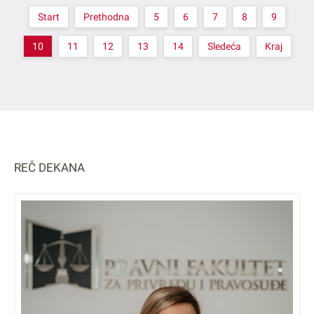
Start
Prethodna
5
6
7
8
9
10
11
12
13
14
Sledeća
Kraj
REČ DEKANA