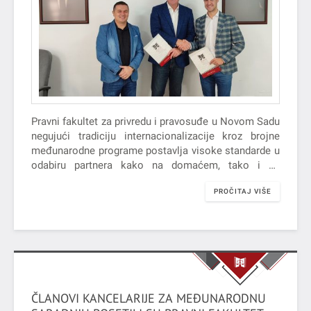
Pravni fakultet za privredu i pravosuđe u Novom Sadu
negujući tradiciju internacionalizacije kroz brojne
međunarodne programe postavlja visoke standarde u
odabiru partnera kako na domaćem, tako i na
inostranom tržištu. Kao jedan od vidova te afirmacije
PROČITAJ VIŠE
naročito se ističe Work and Travel Program kao
program studentske i kulturne razmene organizovan
od strane vlade SAD-a.
ČLANOVI KANCELARIJE ZA MEĐUNARODNU