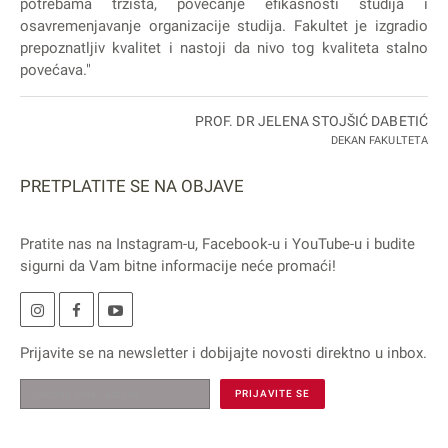
potrebama tržišta, povećanje efikasnosti studija i
osavremenjavanje organizacije studija. Fakultet je izgradio
prepoznatljiv kvalitet i nastoji da nivo tog kvaliteta stalno
povećava."
PROF. DR JELENA STOJŠIĆ DABETIĆ
DEKAN FAKULTETA
PRETPLATITE SE NA OBJAVE
Pratite nas na
Instagram
-u,
Facebook
-u i
YouTube
-u i budite
sigurni da Vam bitne informacije neće promaći!
Prijavite se na
newsletter
i dobijajte novosti direktno u inbox.