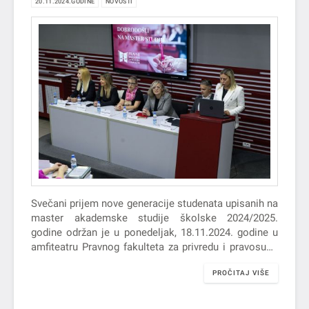
20.11.2024.GODINE
NOVOSTI
Svečani prijem nove generacije studenata upisanih na
master akademske studije školske 2024/2025.
godine održan je u ponedeljak, 18.11.2024. godine u
amfiteatru Pravnog fakulteta za privredu i pravosuđe
u Novom Sadu.
PROČITAJ VIŠE