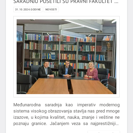
SARADNJU POSETILI SU PRAVNI FAKULTET U
RIJECI
31.10.2024.GODINE
NOVOSTI
Međunarodna saradnja kao imperativ modernog
sistema visokog obrazovanja stavlja nas pred mnoge
izazove, u kojima kvalitet, nauka, znanje i veštine ne
poznaju granice. Jačanjem veza sa najprestižnijim
visokoškolskim ustanovama u regionu i šire,