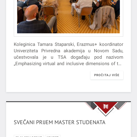
Koleginica Tamara Staparski, Erazmus+ koordinator
Univerziteta Privredna akademija u Novom Sadu,
učestvovala je u TSA događaju pod nazivom
„Emphasizing virtual and inclusive dimensions of the
Blended Intensive Programmes“, koji je održan u
PROČITAJ VIŠE
Zagrebu u periodu 29.10.2024 - 30.10.2024. godine.
SVEČANI PRIJEM MASTER STUDENATA