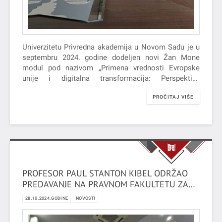
Univerzitetu Privredna akademija u Novom Sadu je u
septembru 2024. godine dodeljen novi Žan Mone
modul pod nazivom „Primena vrednosti Evropske
unije i digitalna transformacija: Perspektiva
Srbije/Application of EU values and digital
PROČITAJ VIŠE
transformation: Serbian perspective“ (EUDIGVAL).
PROFESOR PAUL STANTON KIBEL ODRŽAO
PREDAVANJE NA PRAVNOM FAKULTETU ZA
PRIVREDU I PRAVOSUĐE U NOVOM SADU
28.10.2024.GODINE
NOVOSTI