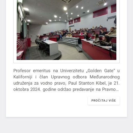
Profesor emeritus na Univerzitetu „Golden Gate“ u
Kaliforniji i član Upravnog odbora Međunarodnog
udruženja za vodno pravo, Paul Stanton Kibel, je 21.
oktobra 2024. godine održao predavanje na Pravnom
fakultetu za privredu i pravosuđe u Novom Sadu na
PROČITAJ VIŠE
temu „Od fragmentacije do konvergencije: Podnesak
Crne Gore Odboru za implementaciju Konvencije
Ujedinjenih nacija o proceni uticaja na životnu
sredinu u prekograničnom kontekstu povodom
projekta hidroelektrane Buk Bijela“.