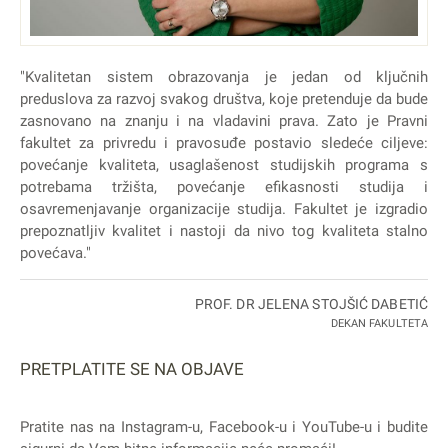
"Kvalitetan sistem obrazovanja je jedan od ključnih
preduslova za razvoj svakog društva, koje pretenduje da bude
zasnovano na znanju i na vladavini prava. Zato je Pravni
fakultet za privredu i pravosuđe postavio sledeće ciljeve:
povećanje kvaliteta, usaglašenost studijskih programa s
potrebama tržišta, povećanje efikasnosti studija i
osavremenjavanje organizacije studija. Fakultet je izgradio
prepoznatljiv kvalitet i nastoji da nivo tog kvaliteta stalno
povećava."
PROF. DR JELENA STOJŠIĆ DABETIĆ
DEKAN FAKULTETA
PRETPLATITE SE NA OBJAVE
Pratite nas na
Instagram
-u,
Facebook
-u i
YouTube
-u i budite