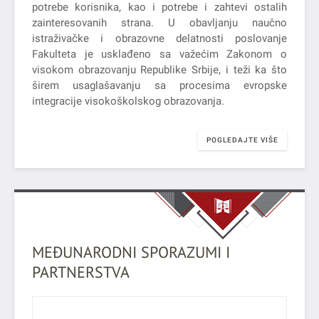
potrebe korisnika, kao i potrebe i zahtevi ostalih
zainteresovanih strana. U obavljanju naučno
istraživačke i obrazovne delatnosti poslovanje
Fakulteta je usklađeno sa važećim Zakonom o
visokom obrazovanju Republike Srbije, i teži ka što
širem usaglašavanju sa procesima evropske
integracije visokoškolskog obrazovanja.
POGLEDAJTE VIŠE
MEĐUNARODNI SPORAZUMI I
PARTNERSTVA