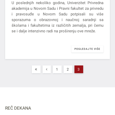
U poslednjih nekoliko godina, Univerzitet Privredna
akademija u Novom Sadu i Pravni fakultet za privredu
i pravosuđe u Novom Sadu potpisali su više
sporazuma o obrazovnoj i naučnoj saradnji sa
školama i fakultetima iz različitih zemalja, pri čemu
se i dalje intenzivno radi na proširenju ove mreže.
POGLEDAJTE VIŠE
1
2
3
REČ DEKANA