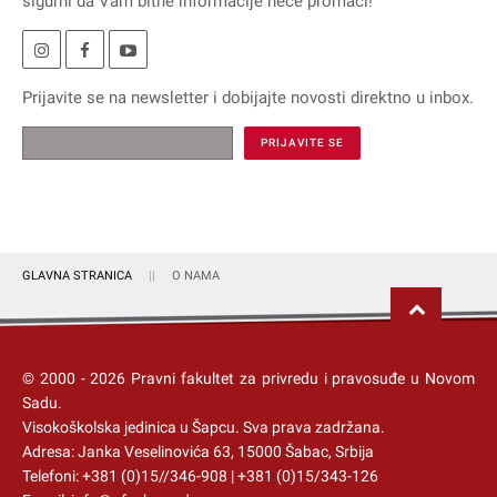
sigurni da Vam bitne informacije neće promaći!
Prijavite se na
newsletter
i dobijajte novosti direktno u inbox.
GLAVNA STRANICA
O NAMA
© 2000 -
2026
Pravni fakultet za privredu i pravosuđe u Novom
Sadu.
Visokoškolska jedinica u Šapcu
. Sva prava zadržana.
Adresa: Janka Veselinovića 63, 15000 Šabac, Srbija
Telefoni:
+381 (0)15//346-908
|
+381 (0)15/343-126