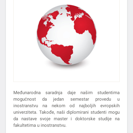
Međunarodna saradnja daje našim studentima
mogućnost da jedan semestar provedu u
inostranstvu na nekom od najboljih evropskih
univerziteta. Takođe, naši diplomirani studenti mogu
da nastave svoje master i doktorske studije na
fakultetima u inostranstvu.