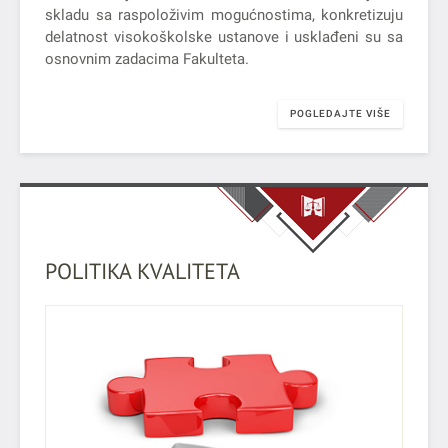
skladu sa raspoloživim mogućnostima, konkretizuju
delatnost visokoškolske ustanove i usklađeni su sa
osnovnim zadacima Fakulteta.
POGLEDAJTE VIŠE
POLITIKA KVALITETA